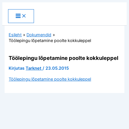
Skip
to
content
Esileht
Dokumendid
Töölepingu lõpetamine poolte kokkuleppel
Töölepingu lõpetamine poolte kokkuleppel
Kirjutas
Tarknet
/
23.05.2015
Töölepingu lõpetamine poolte kokkuleppel