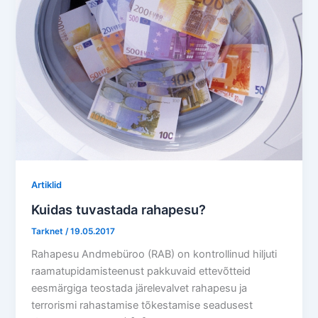
Artiklid
Kuidas tuvastada rahapesu?
Tarknet
/
19.05.2017
Rahapesu Andmebüroo (RAB) on kontrollinud hiljuti
raamatupidamisteenust pakkuvaid ettevõtteid
eesmärgiga teostada järelevalvet rahapesu ja
terrorismi rahastamise tõkestamise seadusest