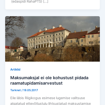
(edaspidi RahaPTS) […]
Artiklid
Maksumaksjal ei ole kohustust pidada
raamatupidamisarvestust
Tarknet
/
19.05.2017
Eile läbis Riigikogus esimese lugemise valitsuse
algatatud ettevõtlustulu lihtsustatud maksustamise