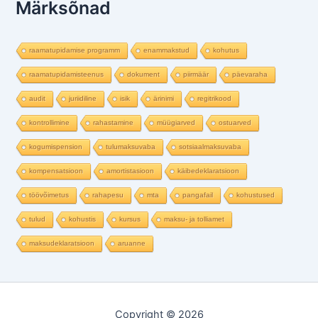
Märksõnad
raamatupidamise programm
enammakstud
kohutus
raamatupidamisteenus
dokument
piirmäär
päevaraha
audit
juriidiline
isik
ärinimi
regitrikood
kontrollimine
rahastamine
müügiarved
ostuarved
kogumispension
tulumaksuvaba
sotsiaalmaksuvaba
kompensatsioon
amortistasioon
käibedeklaratsioon
töövõimetus
rahapesu
mta
pangafail
kohustused
tulud
kohustis
kursus
maksu- ja tolliamet
maksudeklaratsioon
aruanne
Copyright © 2026