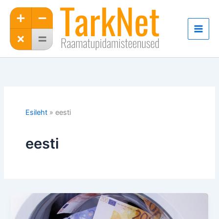
Skip
to
content
Esileht
eesti
eesti